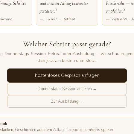
immige Schritte
und meinen Alltag bewusster
Praxisnähe — se
gestalten."
empfehlen."
oaching
— Lukas S. · Retreat
— Sophie W. · 
Welcher Schritt passt gerade?
g, Donnerstags-Session, Retreat oder Ausbildung — wir schauen ge
dich jetzt am besten unterstützt.
Kostenloses Gespräch anfragen
Donnerstags-Session ansehen →
Zur Ausbildung →
book
danken, Geschichten aus dem Alltag · facebook.com/chris.spieler