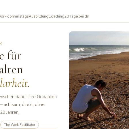
ork donnerstags
Ausbildung
Coaching
28 Tage bei dir
R
 für
alten
larheit.
enschen dabei, ihre Gedanken
— achtsam, direkt, ohne
20 Jahren.
The Work Facilitator