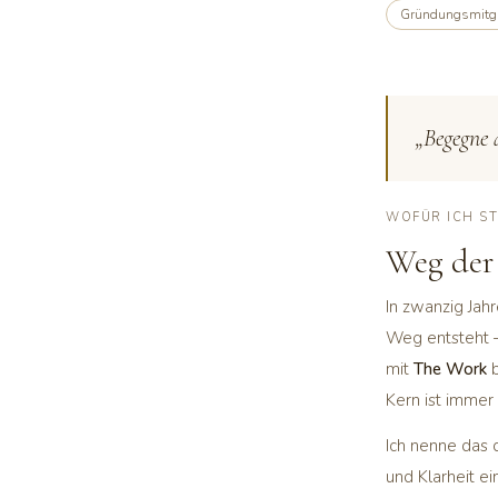
Gründungsmitgl
„Begegne 
WOFÜR ICH S
Weg der
In zwanzig Jah
Weg entsteht 
mit
The Work
b
Kern ist immer
Ich nenne das
und Klarheit e