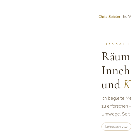
The W
Chris Spieler
·
CHRIS SPIELE
Räume
Inneh
und
K
Ich begleite M
zu erforschen 
Umwege. Seit 
Lehrcoach vtw