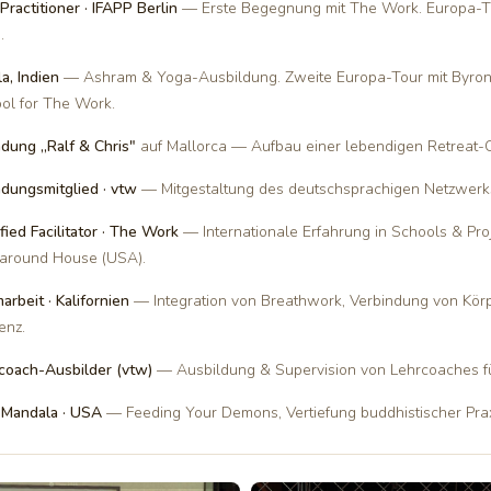
Practitioner · IFAPP Berlin
— Erste Begegnung mit The Work. Europa-To
.
a, Indien
— Ashram & Yoga-Ausbildung. Zweite Europa-Tour mit Byron 
ol for The Work.
dung „Ralf & Chris"
auf Mallorca — Aufbau einer lebendigen Retreat-
dungsmitglied · vtw
— Mitgestaltung des deutschsprachigen Netzwerk
ified Facilitator · The Work
— Internationale Erfahrung in Schools & Proje
around House (USA).
arbeit · Kalifornien
— Integration von Breathwork, Verbindung von Körp
enz.
coach-Ausbilder (vtw)
— Ausbildung & Supervision von Lehrcoaches f
 Mandala · USA
— Feeding Your Demons, Vertiefung buddhistischer Prax