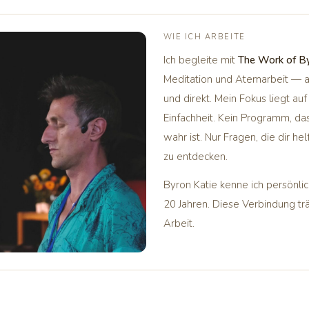
WIE ICH ARBEITE
Ich begleite mit
The Work of By
Meditation und Atemarbeit — a
und direkt. Mein Fokus liegt au
Einfachheit. Kein Programm, das
wahr ist. Nur Fragen, die dir hel
zu entdecken.
Byron Katie kenne ich persönlic
20 Jahren. Diese Verbindung tr
Arbeit.