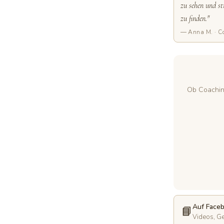
zu sehen und st
zu finden."
— Anna M. · C
Ob Coachin
Auf Face
📘
Videos, Ge