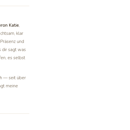
ron Katie
,
chtsam, klar
f Präsenz und
 dir sagt was
fen, es selbst
h — seit über
ägt meine