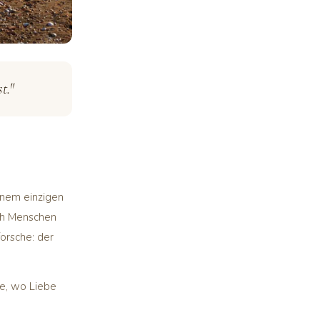
t."
inem einzigen
ch Menschen
orsche: der
e, wo Liebe