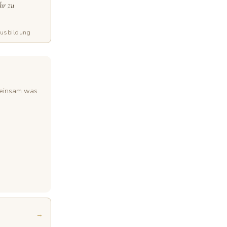
hr zu
Ausbildung
meinsam was
→