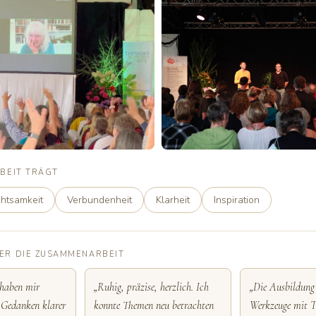
BEIT TRÄGT
htsamkeit
Verbundenheit
Klarheit
Inspiration
ER DIE ZUSAMMENARBEIT
 haben mir
„Ruhig, präzise, herzlich. Ich
„Die Ausbildung 
 Gedanken klarer
konnte Themen neu betrachten
Werkzeuge mit T