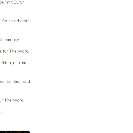
ur mit Byron
Katie und erste
Community.
s für The Work.
kten, u. a. im
er, Emotion und
ür The Work.
is.